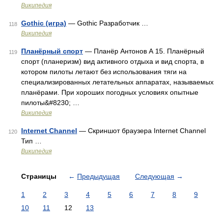
Википедия
Gothic (игра)
— Gothic Разработчик …
118
Википедия
Планёрный спорт
— Планёр Антонов А 15. Планёрный
119
спорт (планеризм) вид активного отдыха и вид спорта, в
котором пилоты летают без использования тяги на
специализированных летательных аппаратах, называемых
планёрами. При хороших погодных условиях опытные
пилоты&#8230; …
Википедия
Internet Channel
— Скриншот браузера Internet Channel
120
Тип …
Википедия
Страницы
←
Предыдущая
Следующая
→
1
2
3
4
5
6
7
8
9
10
11
12
13