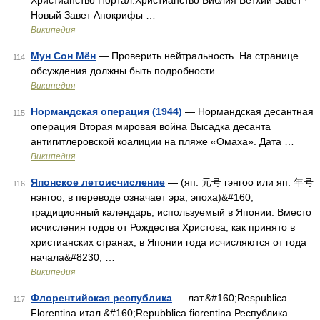
Христианство Портал:Христианство Библия Ветхий Завет ·
Новый Завет Апокрифы …
Википедия
Мун Сон Мён
— Проверить нейтральность. На странице
114
обсуждения должны быть подробности …
Википедия
Нормандская операция (1944)
— Нормандская десантная
115
операция Вторая мировая война Высадка десанта
антигитлеровской коалиции на пляже «Омаха». Дата …
Википедия
Японское летоисчисление
— (яп. 元号 гэнгоо или яп. 年号
116
нэнгоо, в переводе означает эра, эпоха)&#160;
традиционный календарь, используемый в Японии. Вместо
исчисления годов от Рождества Христова, как принято в
христианских странах, в Японии года исчисляются от года
начала&#8230; …
Википедия
Флорентийская республика
— лат.&#160;Respublica
117
Florentina итал.&#160;Repubblica fiorentina Республика …